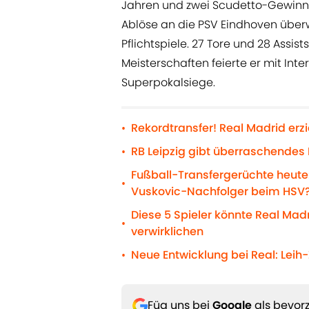
Jahren und zwei Scudetto-Gewinnen.
Ablöse an die PSV Eindhoven überwi
Pflichtspiele. 27 Tore und 28 Assi
Meisterschaften feierte er mit Inte
Superpokalsiege.
Rekordtransfer! Real Madrid erz
•
RB Leipzig gibt überraschende
•
Fußball-Transfergerüchte heute:
•
Vuskovic-Nachfolger beim HSV
Diese 5 Spieler könnte Real Ma
•
verwirklichen
Neue Entwicklung bei Real: Leih
•
Füg uns bei
Google
als bevorz