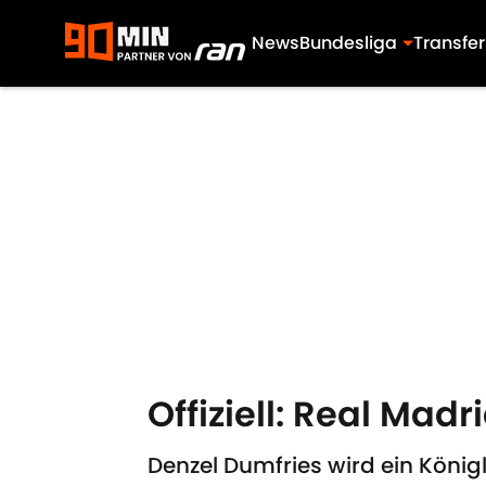
News
Bundesliga
Transfer
Skip to main content
Offiziell: Real Madr
Denzel Dumfries wird ein Königl