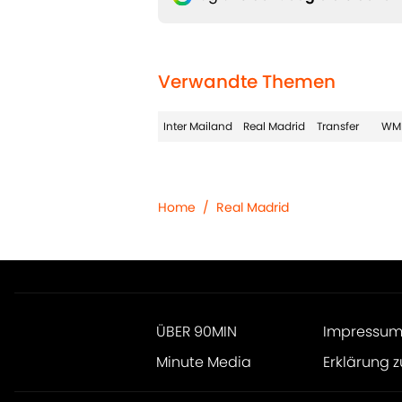
Verwandte Themen
Inter Mailand
Real Madrid
Transfer
WM
Home
/
Real Madrid
ÜBER 90MIN
Impressu
Minute Media
Erklärung z