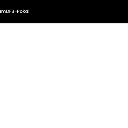
am
DFB-Pokal