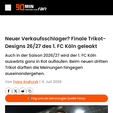
Skip to main content
Neuer Verkaufsschlager? Finale Trikot-
Designs 26/27 des 1. FC Köln geleakt
Auch in der Saison 2026/27 wird der 1. FC Köln
auswärts ganz in Rot auflaufen. Beim neuen dritten
Trikot dürften die Meinungen hingegen
auseinandergehen.
Von
Franz Krafczyk
|
4. Juli 2026
Füg uns als bevorzugte Quelle hinzu