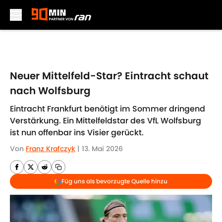
Skip to main content
Neuer Mittelfeld-Star? Eintracht schaut
nach Wolfsburg
Eintracht Frankfurt benötigt im Sommer dringend
Verstärkung. Ein Mittelfeldstar des VfL Wolfsburg
ist nun offenbar ins Visier gerückt.
Von
Franz Krafczyk
|
13. Mai 2026
Füg uns als bevorzugte Quelle hinzu