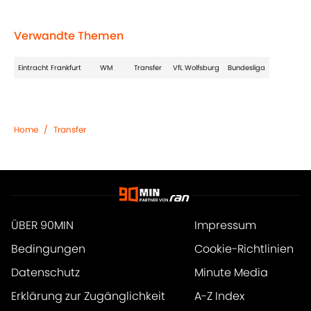
Verwandte Themen
Eintracht Frankfurt
WM
Transfer
VfL Wolfsburg
Bundesliga
Home
/
Transfer
ÜBER 90MIN
Impressum
Bedingungen
Cookie-Richtlinien
Datenschutz
Minute Media
Erklärung zur Zugänglichkeit
A-Z Index