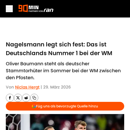
Skip to main content
Nagelsmann legt sich fest: Das ist
Deutschlands Nummer 1 bei der WM
Oliver Baumann steht als deutscher
Stammtorhüter im Sommer bei der WM zwischen
den Pfosten.
Von
Niclas Hergt
|
29. März 2026
Füg uns als bevorzugte Quelle hinzu