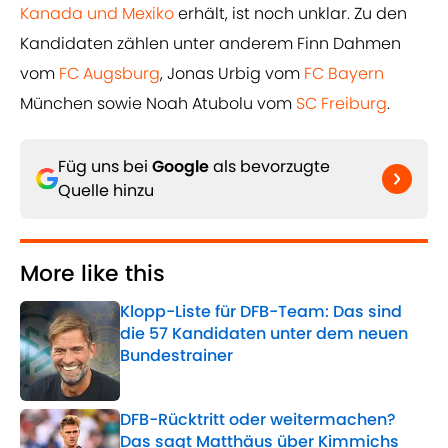
Kanada und Mexiko
erhält, ist noch unklar. Zu den
Kandidaten zählen unter anderem Finn Dahmen
vom
FC Augsburg
, Jonas Urbig vom
FC Bayern
München sowie Noah Atubolu vom
SC Freiburg
.
Füg uns bei
Google
als bevorzugte
Quelle hinzu
More like this
Klopp-Liste für DFB-Team: Das sind
die 57 Kandidaten unter dem neuen
Bundestrainer
Published by on Invalid Date
DFB-Rücktritt oder weitermachen?
Das sagt Matthäus über Kimmichs