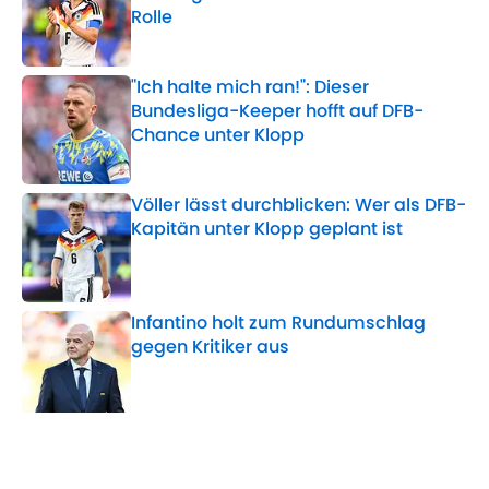
Rolle
Published by on Invalid Date
"Ich halte mich ran!": Dieser
Bundesliga-Keeper hofft auf DFB-
Chance unter Klopp
Published by on Invalid Date
Völler lässt durchblicken: Wer als DFB-
Kapitän unter Klopp geplant ist
Published by on Invalid Date
Infantino holt zum Rundumschlag
gegen Kritiker aus
Published by on Invalid Date
5 related articles loaded
Verwandte Themen