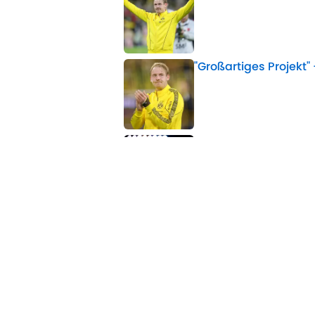
Published by on Invalid 
"Großartiges Projekt
Published by on Invalid 
Laufzeit, Gehalt, Rü
Published by on Invalid 
5 related articles loaded
Verwandte Themen
BVB
FC Arsenal
Julian Brandt
Transfe