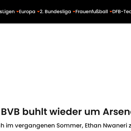
s
Ligen
Europa
2. Bundesliga
Frauenfußball
DFB-Te
 BVB buhlt wieder um Arse
h im vergangenen Sommer, Ethan Nwaneri zu 