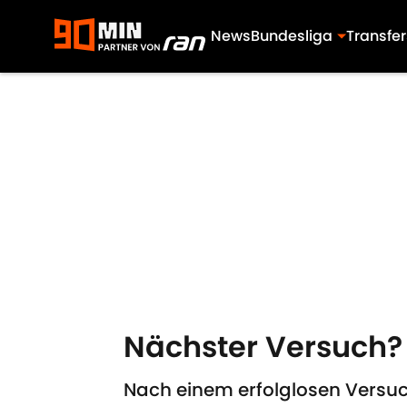
News
Bundesliga
Transfer
Skip to main content
Nächster Versuch?
Nach einem erfolglosen Versuc