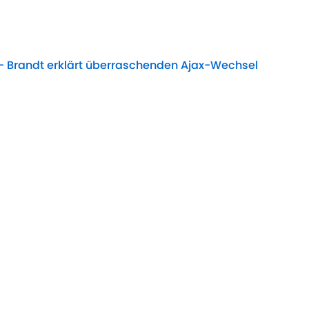
Date
" - Brandt erklärt überraschenden Ajax-Wechsel
Date
ckennummer: Alle Infos zum Karetsas-Deal
Date
r