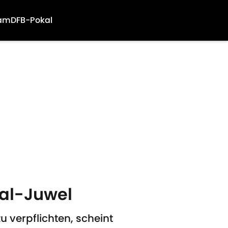
am
DFB-Pokal
nal-Juwel
verpflichten, scheint