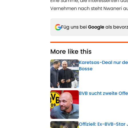
Eine Summe, die Interessenten a
Vernehmen nach steht Nwaneri au
Füg uns bei
Google
als bevorz
More like this
Karetsas-Deal nur der
Bosse
Published by on Invalid 
BVB sucht zweite Offe
Published by on Invalid 
Offiziell: Ex-BVB-Sta