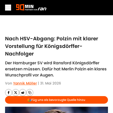
Skip to main content
Nach HSV-Abgang: Polzin mit klarer
Vorstellung für Königsdörffer-
Nachfolger
Der Hamburger SV wird Ransford Königsdörffer
ersetzen müssen. Dafür hat Merlin Polzin ein klares
Wunschprofil vor Augen.
Von
Yannik Möller
|
31. Mai 2026
Füg uns als bevorzugte Quelle hinzu