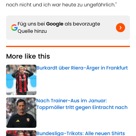
noch nicht und ich war heute zu ungefährlich."
Füg uns bei
Google
als bevorzugte
Quelle hinzu
More like this
Burkardt über Riera-Ärger in Frankfurt
Published by on Invalid Date
Nach Trainer-Aus im Januar:
Toppmöller tritt gegen Eintracht nach
Published by on Invalid Date
Bundesliga-Trikots: Alle neuen Shirts