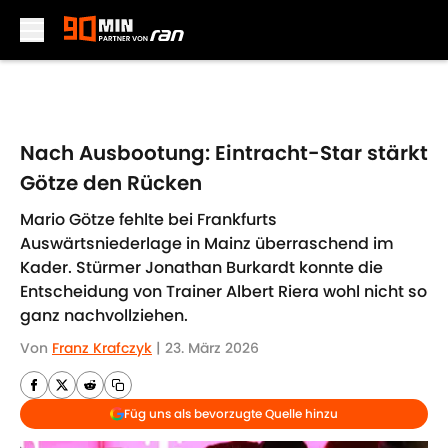
Skip to main content
Nach Ausbootung: Eintracht-Star stärkt
Götze den Rücken
Mario Götze fehlte bei Frankfurts
Auswärtsniederlage in Mainz überraschend im
Kader. Stürmer Jonathan Burkardt konnte die
Entscheidung von Trainer Albert Riera wohl nicht so
ganz nachvollziehen.
Von
Franz Krafczyk
|
23. März 2026
Füg uns als bevorzugte Quelle hinzu