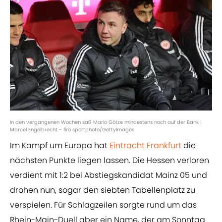
In den vergangenen Wochen saß Mario Götze mindestens noch auf der Bank |
Marcel Engelbrecht - firo sportphoto/GettyImages
Im Kampf um Europa hat
Eintracht Frankfurt
die
nächsten Punkte liegen lassen. Die Hessen verloren
verdient mit 1:2 bei Abstiegskandidat Mainz 05 und
drohen nun, sogar den siebten Tabellenplatz zu
verspielen. Für Schlagzeilen sorgte rund um das
Rhein-Main-Duell aber ein Name, der am Sonntag