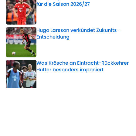
für die Saison 2026/27
Published by on Invalid Date
Hugo Larsson verkündet Zukunfts-
Entscheidung
Published by on Invalid Date
Was Krösche an Eintracht-Rückkehrer
Hütter besonders imponiert
Published by on Invalid Date
5 related articles loaded
Verwandte Themen
Eintracht Frankfurt
Mario Götze
Bundesliga