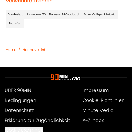
Verwandte Themen
Bundesliga
Hannover 96
Borussia M'Gladbach
RasenBallsport Leipzig
Transfer
Home
/
Hannover 96
ÜBER 90MIN
Impressum
Bedingungen
Cookie-Richtlinien
Datenschutz
Minute Media
Erklärung zur Zugänglichkeit
A-Z Index
Cookies Settings