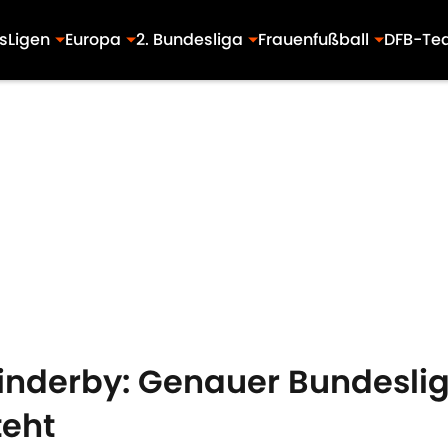
s
Ligen
Europa
2. Bundesliga
Frauenfußball
DFB-Te
einderby: Genauer Bundeslig
teht