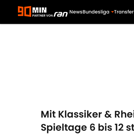
News
Bundesliga
Transfer
Skip to main content
Mit Klassiker & Rh
Spieltage 6 bis 12 s