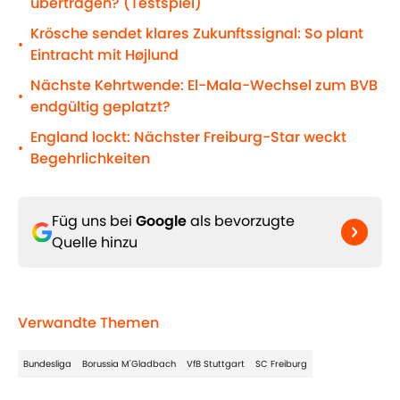
übertragen? (Testspiel)
Krösche sendet klares Zukunftssignal: So plant
•
Eintracht mit Højlund
Nächste Kehrtwende: El-Mala-Wechsel zum BVB
•
endgültig geplatzt?
England lockt: Nächster Freiburg-Star weckt
•
Begehrlichkeiten
Füg uns bei
Google
als bevorzugte
Quelle hinzu
Verwandte Themen
Bundesliga
Borussia M'Gladbach
VfB Stuttgart
SC Freiburg