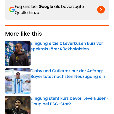
Füg uns bei
Google
als bevorzugte
Quelle hinzu
More like this
Einigung erzielt: Leverkusen kurz vor
spektakulärer Rückholaktion
Published by on Invalid Date
Diaby und Gutierrez nur der Anfang:
Bayer tütet nächsten Neuzugang ein
Published by on Invalid Date
Einigung steht kurz bevor: Leverkusen-
Coup bei PSG-Star?
Published by on Invalid Date