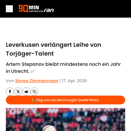
Skip to main content
Leverkusen verlängert Leihe von
Torjäger-Talent
Artem Stepanov bleibt mindestens noch ein Jahr
in Utrecht. ✅
Von
Simon Zimmermann
|
17. Apr. 2026
Füg uns als bevorzugte Quelle hinzu