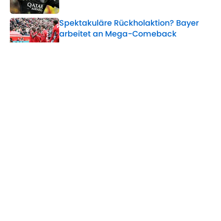
Spektakuläre Rückholaktion? Bayer
arbeitet an Mega-Comeback
Published by on Invalid Date
Doppel-Schlag in der Abwehr? Bayer
verhandelt mit gleich zwei Top-
Verteidigern
Published by on Invalid Date
5 related articles loaded
Home
/
Bayer 04 Leverkusen
ÜBER 90MIN
Impressum