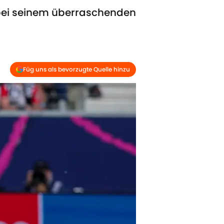
 bei seinem überraschenden
Füg uns als bevorzugte Quelle hinzu