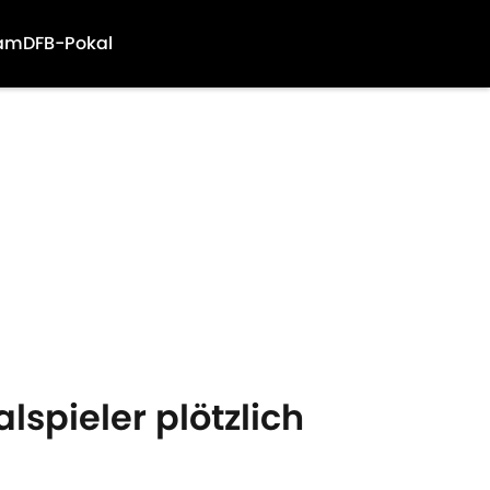
am
DFB-Pokal
lspieler plötzlich