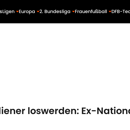
s
Ligen
Europa
2. Bundesliga
Frauenfußball
DFB-Te
diener loswerden: Ex-Nationa