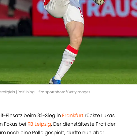
ellgleis | Ralf Ibing - firo sportphoto/GettyImages
f-Einsatz beim 3:1-Sieg in
Frankfurt
rückte Lukas
en Fokus bei
RB Leipzig
. Der dienstälteste Profi der
um noch eine Rolle gespielt, durfte nun aber