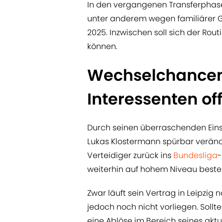
In den vergangenen Transferphase
unter anderem wegen familiärer 
2025. Inzwischen soll sich der Routi
können.
Wechselchancen
Interessenten of
Durch seinen überraschenden Einsat
Lukas Klostermann spürbar verände
Verteidiger zurück ins
Bundesliga
-
weiterhin auf hohem Niveau beste
Zwar läuft sein Vertrag in Leipzig 
jedoch noch nicht vorliegen. Sollt
eine Ablöse im Bereich seines aktu