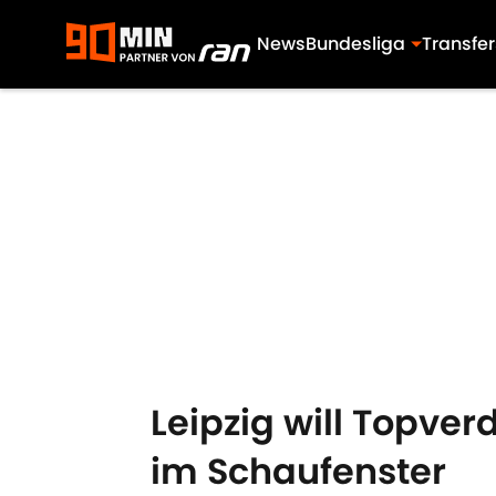
News
Bundesliga
Transfer
Skip to main content
Leipzig will Topver
im Schaufenster