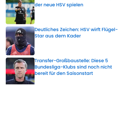
der neue HSV spielen
Published by on Invalid Date
Deutliches Zeichen: HSV wirft Flügel-
Star aus dem Kader
Published by on Invalid Date
Transfer-Großbaustelle: Diese 5
Bundesliga-Klubs sind noch nicht
bereit für den Saisonstart
Published by on Invalid Date
5 related articles loaded
Verwandte Themen
Hamburger SV
Bundesliga
Transfer