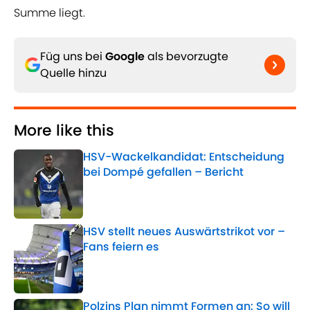
Summe liegt.
Füg uns bei
Google
als bevorzugte
Quelle hinzu
More like this
HSV-Wackelkandidat: Entscheidung
bei Dompé gefallen – Bericht
Published by on Invalid Date
HSV stellt neues Auswärtstrikot vor –
Fans feiern es
Published by on Invalid Date
Polzins Plan nimmt Formen an: So will