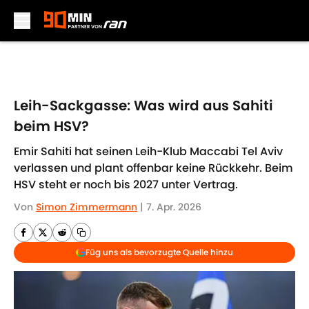
Skip to main content
Leih-Sackgasse: Was wird aus Sahiti
beim HSV?
Emir Sahiti hat seinen Leih-Klub Maccabi Tel Aviv
verlassen und plant offenbar keine Rückkehr. Beim
HSV steht er noch bis 2027 unter Vertrag.
Von
Simon Zimmermann
|
7. Apr. 2026
Füg uns als bevorzugte Quelle hinzu