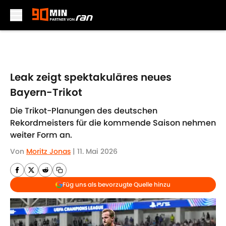
Skip to main content
Leak zeigt spektakuläres neues
Bayern-Trikot
Die Trikot-Planungen des deutschen
Rekordmeisters für die kommende Saison nehmen
weiter Form an.
Von
Moritz Jonas
|
11. Mai 2026
Füg uns als bevorzugte Quelle hinzu