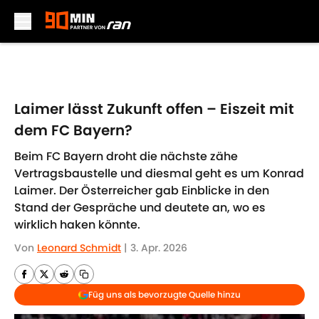
Skip to main content
Laimer lässt Zukunft offen – Eiszeit mit
dem FC Bayern?
Beim FC Bayern droht die nächste zähe
Vertragsbaustelle und diesmal geht es um Konrad
Laimer. Der Österreicher gab Einblicke in den
Stand der Gespräche und deutete an, wo es
wirklich haken könnte.
Von
Leonard Schmidt
|
3. Apr. 2026
Füg uns als bevorzugte Quelle hinzu