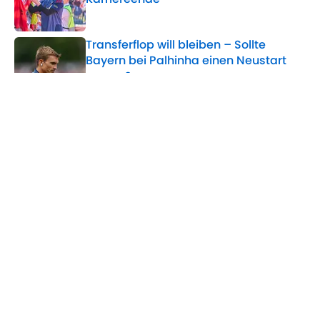
Published by on Invalid Date
Transferflop will bleiben – Sollte
Bayern bei Palhinha einen Neustart
wagen?
Published by on Invalid Date
Saibari vs. Karetsas - Welcher Klub
hat den besseren Deal gelandet?
Published by on Invalid Date
5 related articles loaded
Home
/
Bayern München
ÜBER 90MIN
Impressum