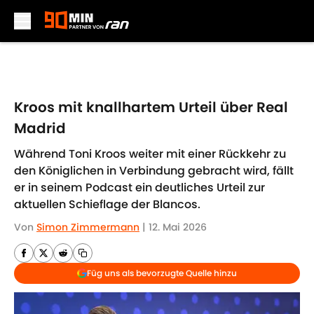
Skip to main content
Kroos mit knallhartem Urteil über Real
Madrid
Während Toni Kroos weiter mit einer Rückkehr zu
den Königlichen in Verbindung gebracht wird, fällt
er in seinem Podcast ein deutliches Urteil zur
aktuellen Schieflage der Blancos.
Von
Simon Zimmermann
|
12. Mai 2026
Füg uns als bevorzugte Quelle hinzu