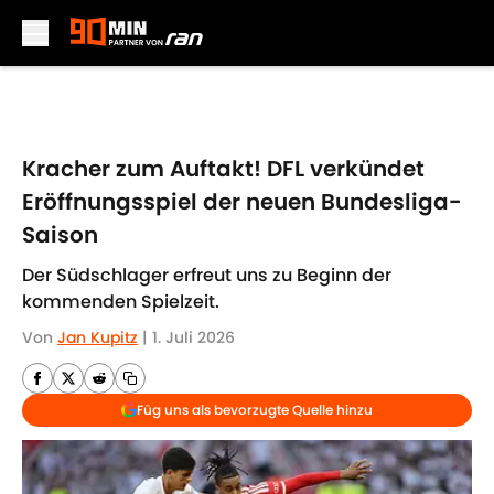
Skip to main content
Kracher zum Auftakt! DFL verkündet
Eröffnungsspiel der neuen Bundesliga-
Saison
Der Südschlager erfreut uns zu Beginn der
kommenden Spielzeit.
Von
Jan Kupitz
|
1. Juli 2026
Füg uns als bevorzugte Quelle hinzu