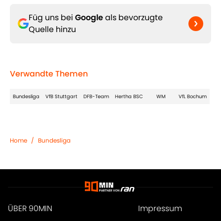
Füg uns bei
Google
als bevorzugte
Quelle hinzu
Verwandte Themen
Bundesliga
VfB Stuttgart
DFB-Team
Hertha BSC
WM
VfL Bochum
Home
/
Bundesliga
ÜBER 90MIN
Impressum