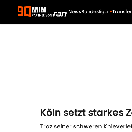
News
Bundesliga
Transfer
Skip to main content
Köln setzt starkes
Troz seiner schweren Knieverl