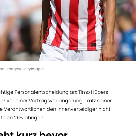
DeFodi Images/GettyImages
chtige Personalentscheidung an: Timo Hübers
rz vor einer Vertragsverlängerung. Trotz seiner
e Verantwortlichen den Innenverteidiger nicht
uf den 29-Jährigen.
eht kurz bevor