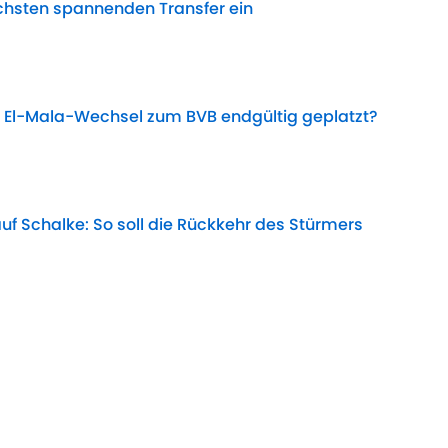
 nächsten spannenden Transfer ein
Date
 El-Mala-Wechsel zum BVB endgültig geplatzt?
Date
uf Schalke: So soll die Rückkehr des Stürmers
Date
kann alles ganz schnell gehen
Date
lent Moore seine Transfer-Philosophie über Bord