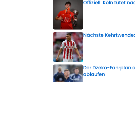
Offiziell: Köln tütet
Published by on Invalid 
Nächste Kehrtwende:
Published by on Invalid 
Der Dzeko-Fahrplan a
ablaufen
Published by on Invalid 
BVB & El Mala: Jetzt 
Published by on Invalid 
Köln wirft für Top-Ta