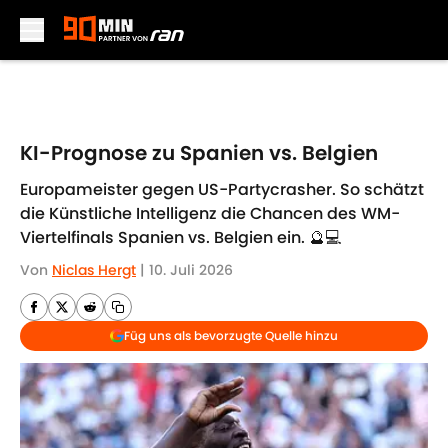
Skip to main content
KI-Prognose zu Spanien vs. Belgien
Europameister gegen US-Partycrasher. So schätzt
die Künstliche Intelligenz die Chancen des WM-
Viertelfinals Spanien vs. Belgien ein. 🔮💻
Von
Niclas Hergt
|
10. Juli 2026
Füg uns als bevorzugte Quelle hinzu