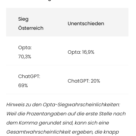
Sieg
Si
Unentschieden
Österreich
Jo
Opta:
Op
Opta: 16,9%
70,3%
12,
ChatGPT:
Ch
ChatGPT: 20%
69%
11%
Hinweis zu den Opta-Siegwahrscheinlichkeiten:
Weil die Prozentangaben auf die erste Stelle nach
dem Komma gerundet sind, kann sich eine
Gesamtwahrscheinlichkeit ergeben, die knapp