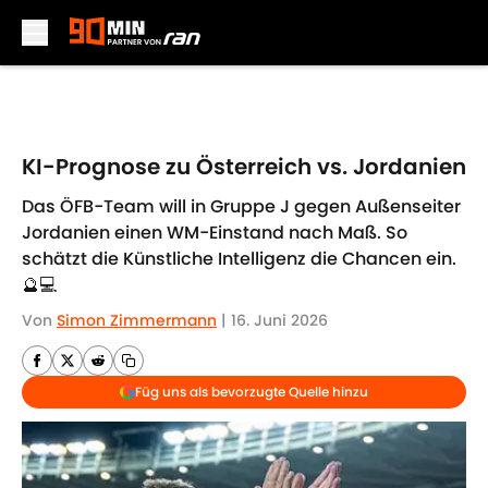
Skip to main content
KI-Prognose zu Österreich vs. Jordanien
Das ÖFB-Team will in Gruppe J gegen Außenseiter
Jordanien einen WM-Einstand nach Maß. So
schätzt die Künstliche Intelligenz die Chancen ein.
🔮💻
Von
Simon Zimmermann
|
16. Juni 2026
Füg uns als bevorzugte Quelle hinzu