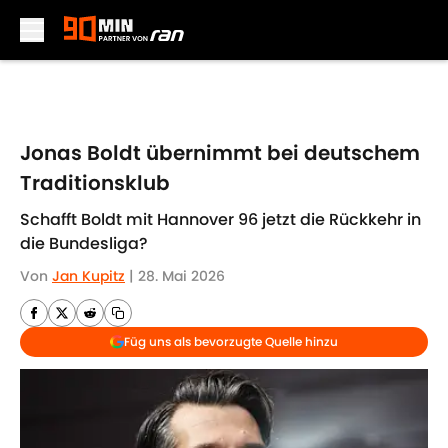
Skip to main content
Jonas Boldt übernimmt bei deutschem
Traditionsklub
Schafft Boldt mit Hannover 96 jetzt die Rückkehr in
die Bundesliga?
Von
Jan Kupitz
|
28. Mai 2026
Füg uns als bevorzugte Quelle hinzu