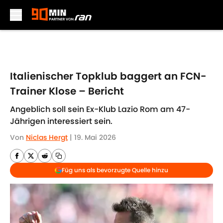
Skip to main content
Italienischer Topklub baggert an FCN-
Trainer Klose – Bericht
Angeblich soll sein Ex-Klub Lazio Rom am 47-
Jährigen interessiert sein.
Von
Niclas Hergt
|
19. Mai 2026
Füg uns als bevorzugte Quelle hinzu