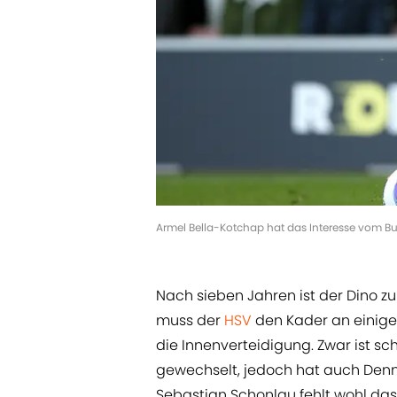
Armel Bella-Kotchap hat das Interesse vom B
Nach sieben Jahren ist der Dino zu
muss der
HSV
den Kader an einigen
die Innenverteidigung. Zwar ist 
gewechselt, jedoch hat auch Denn
Sebastian Schonlau fehlt wohl das