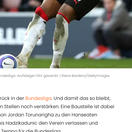
undesliga-Aufsteiger HSV geweckt. | Steve Bardens/GettyImages
rück in der
Bundesliga
. Und damit das so bleibt,
 Stellen noch verstärken. Eine Baustelle ist dabei
schon Jordan Torunarigha zu den Hanseaten
is Hadzikadunic den Verein verlassen und
 Tempo für die Bundesliga.