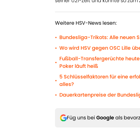
seiner U21-Zeit und könnte so zum
Weitere HSV-News lesen:
Bundesliga-Trikots: Alle neuen S
•
Wo wird HSV gegen OSC Lille übe
•
Fußball-Transfergerüchte heute:
•
Poker läuft heiß
5 Schlüsselfaktoren für eine erf
•
alles?
Dauerkartenpreise der Bundeslig
•
Füg uns bei
Google
als bevorz