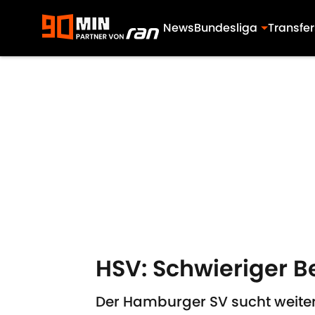
News
Bundesliga
Transfer
Skip to main content
HSV: Schwieriger B
Der Hamburger SV sucht weiter