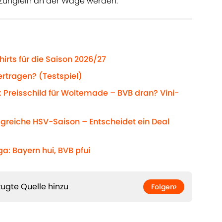
 Zünglein an der Wage werden.
hirts für die Saison 2026/27
rtragen? (Testspiel)
 Preisschild für Woltemade – BVB dran? Vini-
olgreiche HSV-Saison – Entscheidet ein Deal
a: Bayern hui, BVB pfui
ugte Quelle hinzu
Folgen