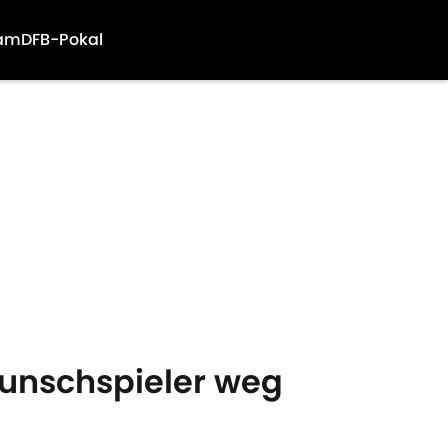
am
DFB-Pokal
Wunschspieler weg