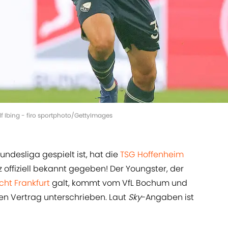
lf Ibing - firo sportphoto/GettyImages
ndesliga gespielt ist, hat die
TSG Hoffenheim
 offiziell bekannt gegeben! Der Youngster, der
cht Frankfurt
galt, kommt vom VfL Bochum und
gen Vertrag unterschrieben. Laut
Sky
-Angaben ist