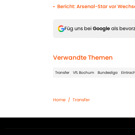
Bericht: Arsenal-Star vor Wechse
•
Füg uns bei
Google
als bevorz
Verwandte Themen
Transfer
VfL Bochum
Bundesliga
Eintrach
Home
/
Transfer