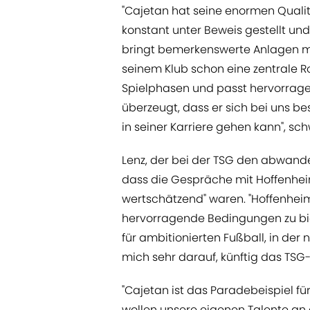
"Cajetan hat seine enormen Qualitä
konstant unter Beweis gestellt und 
bringt bemerkenswerte Anlagen mit
seinem Klub schon eine zentrale Rol
Spielphasen und passt hervorragend
überzeugt, dass er sich bei uns b
in seiner Karriere gehen kann", s
Lenz, der bei der TSG den abwande
dass die Gespräche mit Hoffenhe
wertschätzend" waren. "Hoffenheim
hervorragende Bedingungen zu bie
für ambitionierten Fußball, in der 
mich sehr darauf, künftig das TSG-T
"Cajetan ist das Paradebeispiel fü
wollen unsere eigenen Talente an d