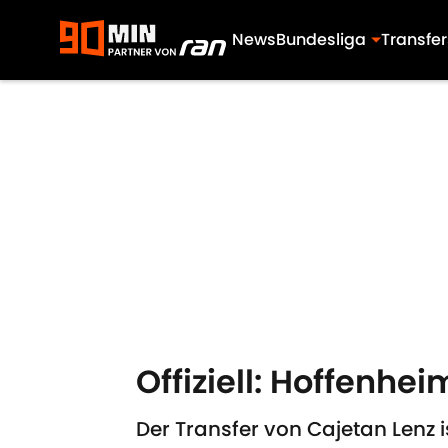
News
Bundesliga
Transfer
Skip to main content
Offiziell: Hoffenh
Der Transfer von Cajetan Lenz i