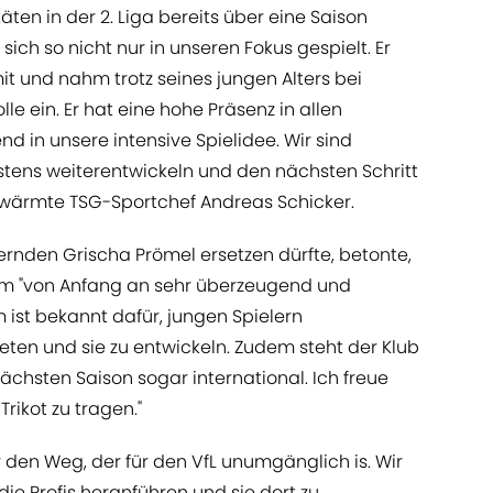
ten in der 2. Liga bereits über eine Saison
sich so nicht nur in unseren Fokus gespielt. Er
 und nahm trotz seines jungen Alters bei
le ein. Er hat eine hohe Präsenz in allen
 in unsere intensive Spielidee. Wir sind
estens weiterentwickeln und den nächsten Schritt
chwärmte TSG-Sportchef Andreas Schicker.
rnden Grischa Prömel ersetzen dürfte, betonte,
im "von Anfang an sehr überzeugend und
 ist bekannt dafür, jungen Spielern
ten und sie zu entwickeln. Zudem steht der Klub
nächsten Saison sogar international. Ich freue
rikot zu tragen."
r den Weg, der für den VfL unumgänglich is. Wir
ie Profis heranführen und sie dort zu