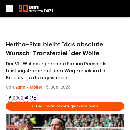
Skip to main content
Hertha-Star bleibt "das absolute
Wunsch-Transferziel" der Wölfe
Der VfL Wolfsburg möchte Fabian Reese als
Leistungsträger auf dem Weg zurück in die
Bundesliga dazugewinnen.
Von
Yannik Möller
|
5. Juni 2026
Füg uns als bevorzugte Quelle hinzu