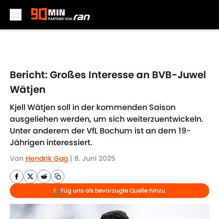
Skip to main content
Bericht: Großes Interesse an BVB-Juwel
Wätjen
Kjell Wätjen soll in der kommenden Saison
ausgeliehen werden, um sich weiterzuentwickeln.
Unter anderem der VfL Bochum ist an dem 19-
Jährigen interessiert.
Von
Hendrik Gag
|
8. Juni 2025
Füg uns als bevorzugte Quelle hinzu