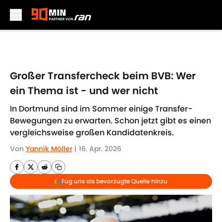
Skip to main content
Großer Transfercheck beim BVB: Wer
ein Thema ist - und wer nicht
In Dortmund sind im Sommer einige Transfer-
Bewegungen zu erwarten. Schon jetzt gibt es einen
vergleichsweise großen Kandidatenkreis.
Von
Yannik Möller
|
16. Apr. 2026
Füg uns als bevorzugte Quelle hinzu