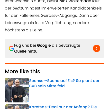
Inter wechseln dürfte, bleibt
Nick Woltemade
laut
der
Bild
zumindest im erweiterten Kandidatenkreis
für den Falle eines Guirassy-Abgangs. Dann aber
keineswegs als feste Verpflichtung, sondern
höchstens als Leihe.
Füg uns bei
Google
als bevorzugte
Quelle hinzu
More like this
Sechser-Suche auf Eis? So plant der
BVB sein Mittelfeld
Published by on Invalid Date
Karetsas-Deal nur der Anfang? Die