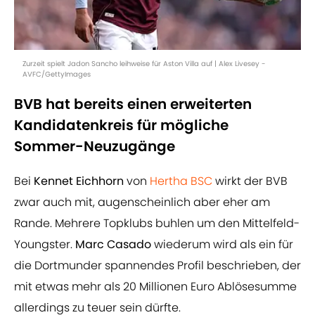
Zurzeit spielt Jadon Sancho leihweise für Aston Villa auf | Alex Livesey -
AVFC/GettyImages
BVB hat bereits einen erweiterten
Kandidatenkreis für mögliche
Sommer-Neuzugänge
Bei
Kennet Eichhorn
von
Hertha BSC
wirkt der BVB
zwar auch mit, augenscheinlich aber eher am
Rande. Mehrere Topklubs buhlen um den Mittelfeld-
Youngster.
Marc Casado
wiederum wird als ein für
die Dortmunder spannendes Profil beschrieben, der
mit etwas mehr als 20 Millionen Euro Ablösesumme
allerdings zu teuer sein dürfte.