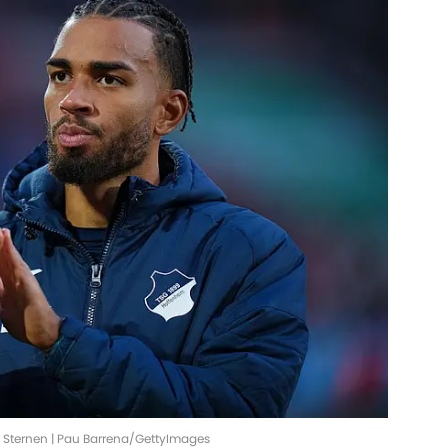
 Sternen | Pau Barrena/GettyImages