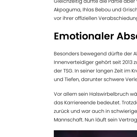
Gleichzeitig dürfte die Partie abe
Akpoguma, Ihlas Bebou und Grischa
vor ihrer offiziellen Verabschiedu
Emotionaler Ab
Besonders bewegend dürfte der A
Innenverteidiger gehört seit 2013 z
der TSG. In seiner langen Zeit im 
und Tiefen, darunter schwere Ver
Vor allem sein Halswirbelbruch wä
das Karriereende bedeutet. Trot
zurück und war auch in schwierige
Mannschaft. Nun läuft sein Vertrag 