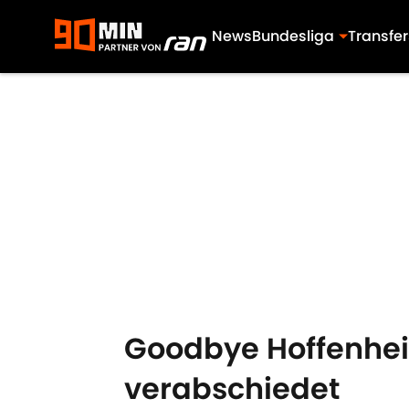
News
Bundesliga
Transfer
Skip to main content
Goodbye Hoffenhei
verabschiedet