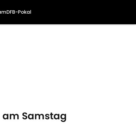
am
DFB-Pokal
en am Samstag