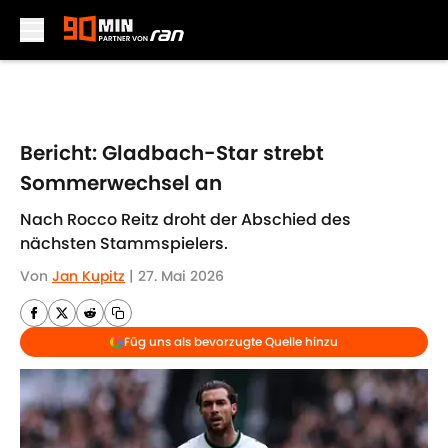
Skip to main content
Bericht: Gladbach-Star strebt
Sommerwechsel an
Nach Rocco Reitz droht der Abschied des
nächsten Stammspielers.
Von
Jan Kupitz
|
27. Mai 2026
Füg uns als bevorzugte Quelle hinzu