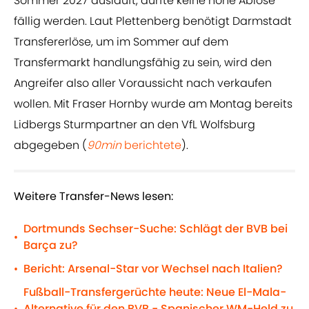
Sommer 2027 ausläuft, dürfte keine hohe Ablöse
fällig werden. Laut Plettenberg benötigt Darmstadt
Transfererlöse, um im Sommer auf dem
Transfermarkt handlungsfähig zu sein, wird den
Angreifer also aller Voraussicht nach verkaufen
wollen. Mit Fraser Hornby wurde am Montag bereits
Lidbergs Sturmpartner an den VfL Wolfsburg
abgegeben (
90min
berichtete
).
Weitere Transfer-News lesen:
Dortmunds Sechser-Suche: Schlägt der BVB bei
•
Barça zu?
Bericht: Arsenal-Star vor Wechsel nach Italien?
•
Fußball-Transfergerüchte heute: Neue El-Mala-
Alternative für den BVB - Spanischer WM-Held zu