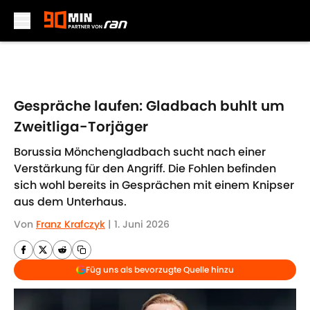
Skip to main content
Gespräche laufen: Gladbach buhlt um
Zweitliga-Torjäger
Borussia Mönchengladbach sucht nach einer
Verstärkung für den Angriff. Die Fohlen befinden
sich wohl bereits in Gesprächen mit einem Knipser
aus dem Unterhaus.
Von
Franz Krafczyk
|
1. Juni 2026
Füg uns als bevorzugte Quelle hinzu