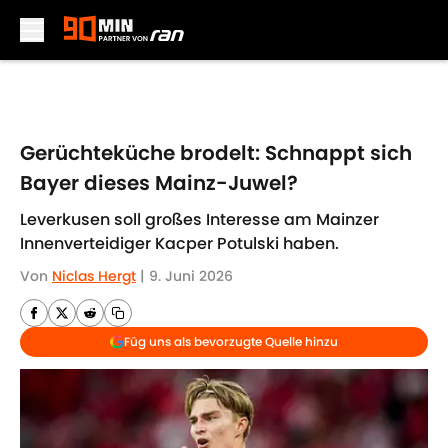
Skip to main content
Gerüchteküche brodelt: Schnappt sich
Bayer dieses Mainz-Juwel?
Leverkusen soll großes Interesse am Mainzer
Innenverteidiger Kacper Potulski haben.
Von
Niclas Hergt
|
9. Juni 2026
Füg uns als bevorzugte Quelle hinzu