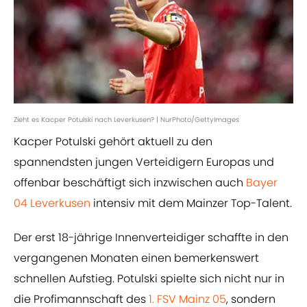
Zieht es Kacper Potulski nach Leverkusen? | NurPhoto/GettyImages
Kacper Potulski gehört aktuell zu den
spannendsten jungen Verteidigern Europas und
offenbar beschäftigt sich inzwischen auch
Bayer
04 Leverkusen
intensiv mit dem Mainzer Top-Talent.
Der erst 18-jährige Innenverteidiger schaffte in den
vergangenen Monaten einen bemerkenswert
schnellen Aufstieg. Potulski spielte sich nicht nur in
die Profimannschaft des
1. FSV Mainz 05
, sondern