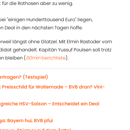
 für die Rothosen aber zu wenig.
 bei "einigen Hunderttausend Euro" liegen,
en Deal in den nächsten Tagen hoffe.
weil längst ohne Glatzel. Mit Elmin Rastoder vom
didat gehandelt. Kapitän Yussuf Poulsen soll trotz
n bleiben (
90min
berichtete
).
rtragen? (Testspiel)
 Preisschild für Woltemade – BVB dran? Vini-
olgreiche HSV-Saison – Entscheidet ein Deal
a: Bayern hui, BVB pfui