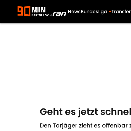
News
Bundesliga
Transfer
Skip to main content
Geht es jetzt schn
Den Torjäger zieht es offenbar z