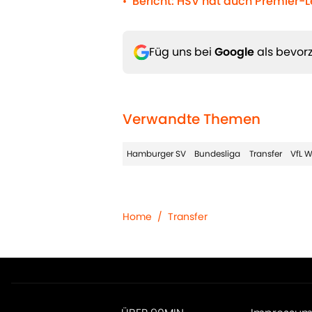
Bericht: HSV hat auch Premier-
•
Füg uns bei
Google
als bevorz
Verwandte Themen
Hamburger SV
Bundesliga
Transfer
VfL 
Home
/
Transfer