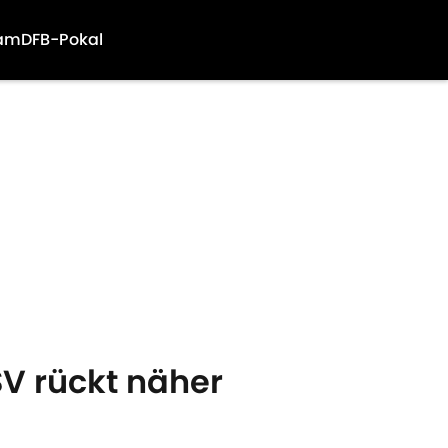
am
DFB-Pokal
SV rückt näher