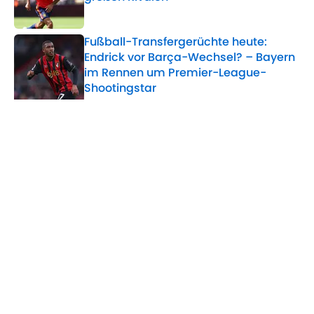
Published by on Invalid Date
Fußball-Transfergerüchte heute:
Endrick vor Barça-Wechsel? – Bayern
im Rennen um Premier-League-
Shootingstar
Published by on Invalid Date
5 related articles loaded
Verwandte Themen
Transfer
Manchester United
FC Chelsea
FC Barcelona
FC Liverpool
Home
/
Transfer