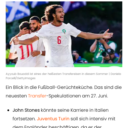
Ayyoub Bouaddi ist eines der heißesten Transfereisen in diesem Sommer | Daniela
Porcelli/GettyImages
Ein Blick in die Fußball-Gerüchteküche. Das sind die
neuesten
Transfer
-Spekulationen am 27. Juni.
John Stones
könnte seine Karriere in Italien
fortsetzen.
Juventus Turin
soll sich intensiv mit
dem Engländer beschäftigen, da er der