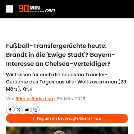
Skip to main content
Fußball-Transfergerüchte heute:
Brandt in die 'Ewige Stadt'? Bayern-
Interesse an Chelsea-Verteidiger?
Wir fassen für euch die neuesten Transfer-
Gerüchte des Tages aus aller Welt zusammen (29.
März). 🔄🧐
Von
90min-Redaktion
|
29. März 2026
Füg uns als bevorzugte Quelle hinzu