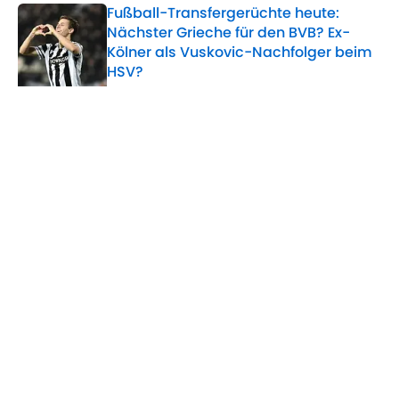
Fußball-Transfergerüchte heute:
Nächster Grieche für den BVB? Ex-
Kölner als Vuskovic-Nachfolger beim
HSV?
Published by on Invalid Date
5 related articles loaded
Verwandte Themen
Transfer
Real Madrid
AS Rom
FC Chelsea
Home
/
Transfer
ÜBER 90MIN
Impressum