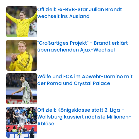
Offiziell: Ex-BVB-Star Julian Brandt
wechselt ins Ausland
Published by on Invalid Date
"Großartiges Projekt" - Brandt erklärt
überraschenden Ajax-Wechsel
Published by on Invalid Date
Wölfe und FCA im Abwehr-Domino mit
der Roma und Crystal Palace
Published by on Invalid Date
Offiziell: Königsklasse statt 2. Liga -
Wolfsburg kassiert nächste Millionen-
Ablöse
Published by on Invalid Date