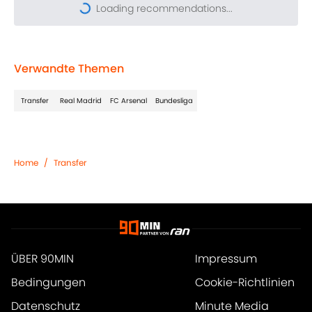
Loading recommendations...
Please wait while we load pers
Verwandte Themen
Transfer
Real Madrid
FC Arsenal
Bundesliga
Home
/
Transfer
ÜBER 90MIN
Impressum
Bedingungen
Cookie-Richtlinien
Datenschutz
Minute Media