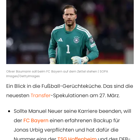
Oliver Baumann soll beim FC Bayern auf dem Zettel stehen | SOPA
Images/GettyImages
Ein Blick in die Fußball-Gerüchteküche. Das sind die
neuesten
Transfer
-Spekulationen am 27. März.
Sollte Manuel Neuer seine Karriere beenden, will
der
FC Bayern
einen erfahrenen Backup für
Jonas Urbig verpflichten und hat dafür die
Nummer eins der
TSG Hoffenheim
und des DFB-