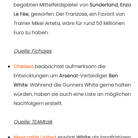
begabten Mittelfeldspieler von
Sunderland
,
Enzo
Le Fée
, geworfen. Der Franzose, ein Favorit von
Trainer Mikel Arteta, wäre für rund 50 Millionen
Euro zu haben.
Quelle: Fichajes
Chelsea
beobachtet aufmerksam die
Entwicklungen um
Arsenal
-Verteidiger
Ben
White
. Während die Gunners White gerne halten
würden, haben sie auch eine Liste an möglichen
Nachfolgern erstellt.
Quelle: TEAMtalk
Newcastle United
erwägt
White
als langfristigen