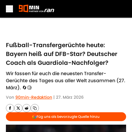
Skip to main content
Fußball-Transfergerüchte heute:
Bayern heiß auf DFB-Star? Deutscher
Coach als Guardiola-Nachfolger?
Wir fassen für euch die neuesten Transfer-
Gerüchte des Tages aus aller Welt zusammen (27.
März). 🔄🧐
Von
90min-Redaktion
|
27. März 2026
Füg uns als bevorzugte Quelle hinzu