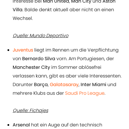
Interesse bei
Man United
,
Man City
und
Aston
Villa
. Balde denkt aktuell aber nicht an einen
Wechsel.
Quelle: Mundo Deportivo
Juventus
liegt im Rennen um die Verpflichtung
von
Bernardo Silva
vorn. Am Portugiesen, der
Manchester City
im Sommer ablösefrei
verlassen kann, gibt es aber viele Interessenten.
Darunter
Barça
,
Galatasaray
,
Inter Miami
und
mehrere Klubs aus der
Saudi Pro League
.
Quelle: Fichajes
Arsenal
hat ein Auge auf den technisch