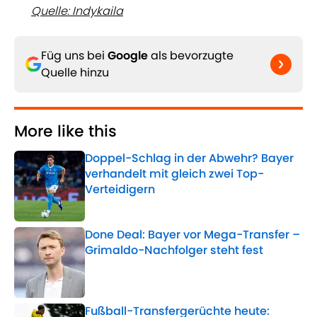
Quelle: Indykaila
Füg uns bei
Google
als bevorzugte
Quelle hinzu
More like this
Doppel-Schlag in der Abwehr? Bayer
verhandelt mit gleich zwei Top-
Verteidigern
Published by on Invalid Date
Done Deal: Bayer vor Mega-Transfer –
Grimaldo-Nachfolger steht fest
Published by on Invalid Date
Fußball-Transfergerüchte heute: