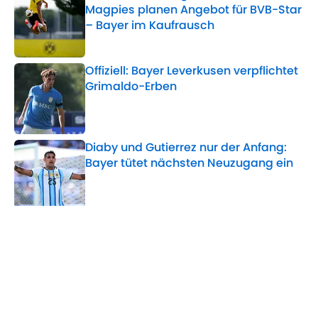
Magpies planen Angebot für BVB-Star
– Bayer im Kaufrausch
Published by on Invalid Date
Offiziell: Bayer Leverkusen verpflichtet
Grimaldo-Erben
Published by on Invalid Date
Diaby und Gutierrez nur der Anfang:
Bayer tütet nächsten Neuzugang ein
Published by on Invalid Date
5 related articles loaded
Verwandte Themen
Transfer
Real Madrid
FC Chelsea