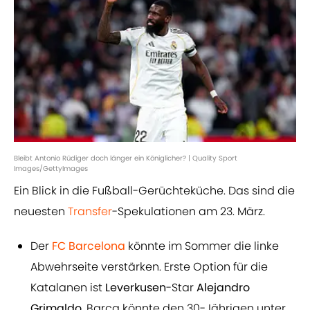
Bleibt Antonio Rüdiger doch länger ein Königlicher? | Quality Sport
Images/GettyImages
Ein Blick in die Fußball-Gerüchteküche. Das sind die
neuesten
Transfer
-Spekulationen am 23. März.
Der
FC Barcelona
könnte im Sommer die linke
Abwehrseite verstärken. Erste Option für die
Katalanen ist
Leverkusen
-Star
Alejandro
Grimaldo
. Barça könnte den 30-Jährigen unter