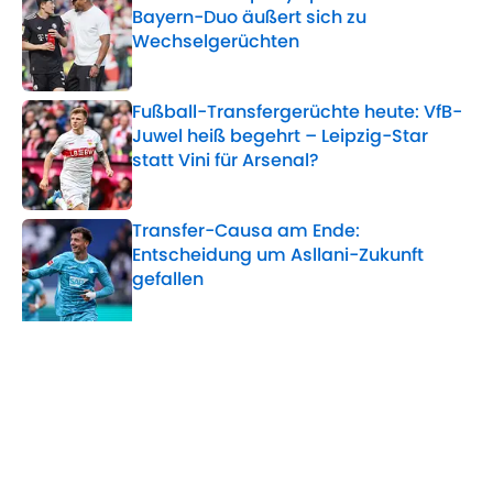
Bayern-Duo äußert sich zu
Wechselgerüchten
Published by on Invalid Date
Fußball-Transfergerüchte heute: VfB-
Juwel heiß begehrt – Leipzig-Star
statt Vini für Arsenal?
Published by on Invalid Date
Transfer-Causa am Ende:
Entscheidung um Asllani-Zukunft
gefallen
Published by on Invalid Date
5 related articles loaded
Verwandte Themen
Real Madrid
Transfer
FC Arsenal
AS Rom
Manchester City