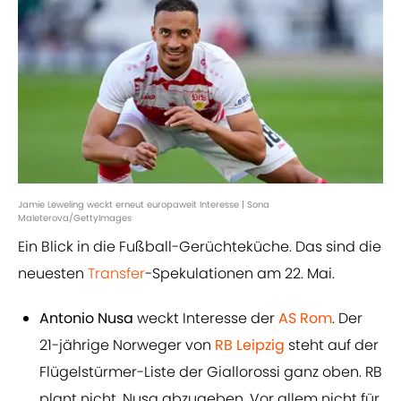
Jamie Leweling weckt erneut europaweit Interesse | Sona
Maleterova/GettyImages
Ein Blick in die Fußball-Gerüchteküche. Das sind die
neuesten
Transfer
-Spekulationen am 22. Mai.
Antonio Nusa
weckt Interesse der
AS Rom
. Der
21-jährige Norweger von
RB Leipzig
steht auf der
Flügelstürmer-Liste der Giallorossi ganz oben. RB
plant nicht, Nusa abzugeben. Vor allem nicht für