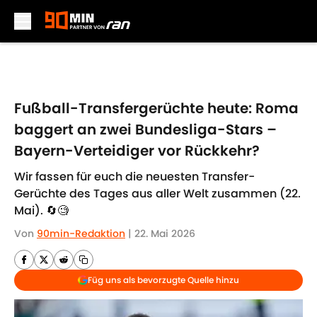
Skip to main content
Fußball-Transfergerüchte heute: Roma
baggert an zwei Bundesliga-Stars –
Bayern-Verteidiger vor Rückkehr?
Wir fassen für euch die neuesten Transfer-
Gerüchte des Tages aus aller Welt zusammen (22.
Mai). 🔄🧐
Von
90min-Redaktion
|
22. Mai 2026
Füg uns als bevorzugte Quelle hinzu