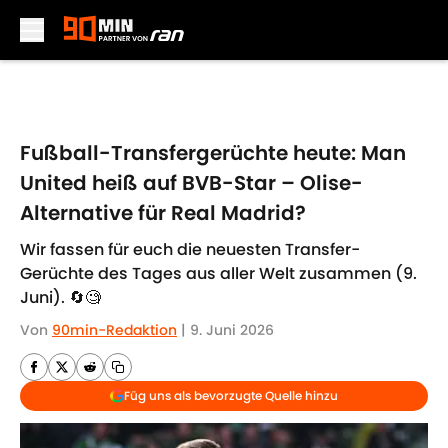
Skip to main content
Fußball-Transfergerüchte heute: Man
United heiß auf BVB-Star – Olise-
Alternative für Real Madrid?
Wir fassen für euch die neuesten Transfer-
Gerüchte des Tages aus aller Welt zusammen (9.
Juni). 🔄🧐
Von
90min-Redaktion
|
9. Juni 2026
Füg uns als bevorzugte Quelle hinzu