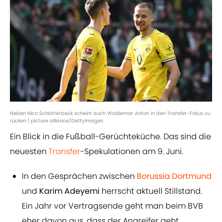
Neben Nico Schlotterbeck scheint auch Waldemar Anton in den Transfer-Fokus zu
rücken | picture alliance/GettyImages
Ein Blick in die Fußball-Gerüchteküche. Das sind die
neuesten
Transfer
-Spekulationen am 9. Juni.
In den Gesprächen zwischen
Borussia Dortmund
und
Karim Adeyemi
herrscht aktuell Stillstand.
Ein Jahr vor Vertragsende geht man beim BVB
eher davon aus, dass der Angreifer geht.