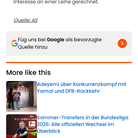
Interesse an einer Leihe gerechnet.
Quelle: AS
Füg uns bei
Google
als bevorzugte
Quelle hinzu
More like this
Adeyemi über Konkurrenzkampf mit
Yamal und DFB-Rückkehr
Published by on Invalid Date
Sommer-Transfers in der Bundesliga
2026: Alle offiziellen Wechsel im
Überblick
Published by on Invalid Date