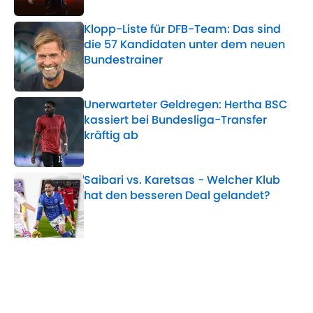
Klopp-Liste für DFB-Team: Das sind
die 57 Kandidaten unter dem neuen
Bundestrainer
Published by on Invalid Date
Unerwarteter Geldregen: Hertha BSC
kassiert bei Bundesliga-Transfer
kräftig ab
Published by on Invalid Date
Saibari vs. Karetsas - Welcher Klub
hat den besseren Deal gelandet?
Published by on Invalid Date
5 related articles loaded
Verwandte Themen