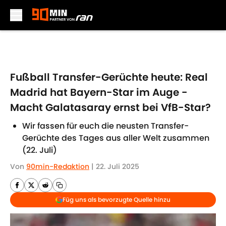
Skip to main content
Fußball Transfer-Gerüchte heute: Real
Madrid hat Bayern-Star im Auge -
Macht Galatasaray ernst bei VfB-Star?
Wir fassen für euch die neusten Transfer-
Gerüchte des Tages aus aller Welt zusammen
(22. Juli)
Von
90min-Redaktion
|
22. Juli 2025
Füg uns als bevorzugte Quelle hinzu