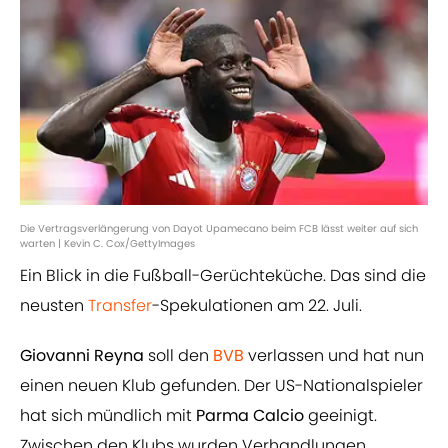
Die Vertragsverlängerung von Dayot Upamecano beim FCB lässt weiter auf sich
warten | Kevin C. Cox/GettyImages
Ein Blick in die Fußball-Gerüchteküche. Das sind die
neusten
Transfer
-Spekulationen am 22. Juli.
Giovanni Reyna
soll den
BVB
verlassen und hat nun
einen neuen Klub gefunden. Der US-Nationalspieler
hat sich mündlich mit
Parma Calcio
geeinigt.
Zwischen den Klubs wurden Verhandlungen