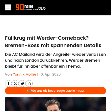
Skip to main content
Füllkrug mit Werder-Comeback?
Bremen-Boss mit spannenden Details
Die AC Mailand wird der Angreifer wieder verlassen
und nach London zurückkehren. Werder Bremen
bleibt für ihn aber offenbar ein Thema.
Von
Yannik Möller
|
10. Apr. 2026
Füg uns als bevorzugte Quelle hinzu