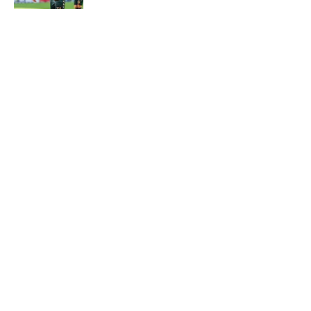
5 related articles loaded
Verwandte Themen
AC Mailand
Werder Bremen
Bundesliga
Home
/
Werder Bremen
ÜBER 90MIN
Impressum
Bedingungen
Cookie-Richtlinien
Datenschutz
Minute Media