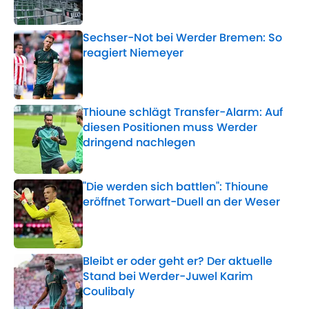
Sechser-Not bei Werder Bremen: So
reagiert Niemeyer
Published by on Invalid Date
Thioune schlägt Transfer-Alarm: Auf
diesen Positionen muss Werder
dringend nachlegen
Published by on Invalid Date
"Die werden sich battlen": Thioune
eröffnet Torwart-Duell an der Weser
Published by on Invalid Date
Bleibt er oder geht er? Der aktuelle
Stand bei Werder-Juwel Karim
Coulibaly
Published by on Invalid Date