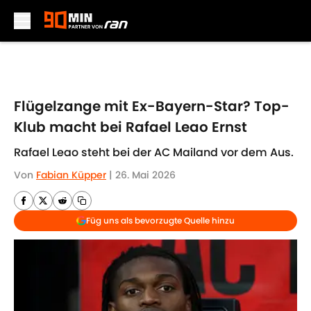
Skip to main content
Flügelzange mit Ex-Bayern-Star? Top-
Klub macht bei Rafael Leao Ernst
Rafael Leao steht bei der AC Mailand vor dem Aus.
Von
Fabian Küpper
|
26. Mai 2026
Füg uns als bevorzugte Quelle hinzu