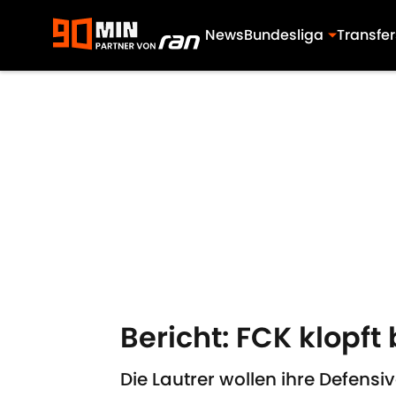
News
Bundesliga
Transfer
Skip to main content
Bericht: FCK klopf
Die Lautrer wollen ihre Defensi