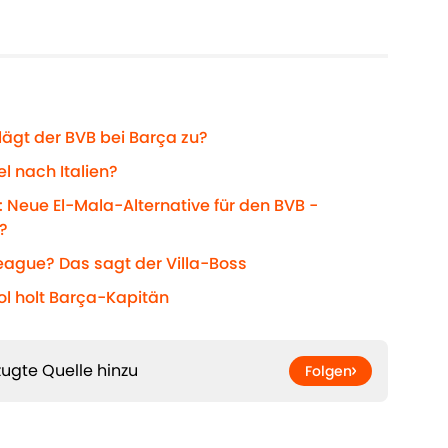
ägt der BVB bei Barça zu?
l nach Italien?
 Neue El-Mala-Alternative für den BVB -
?
League? Das sagt der Villa-Boss
ol holt Barça-Kapitän
ugte Quelle hinzu
Folgen