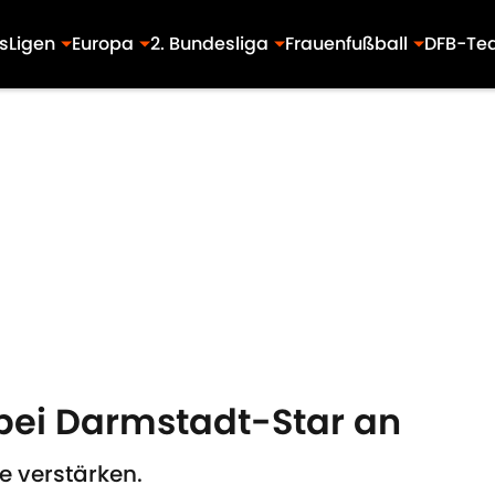
s
Ligen
Europa
2. Bundesliga
Frauenfußball
DFB-Te
t bei Darmstadt-Star an
ve verstärken.