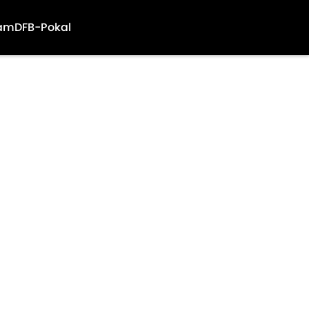
am
DFB-Pokal