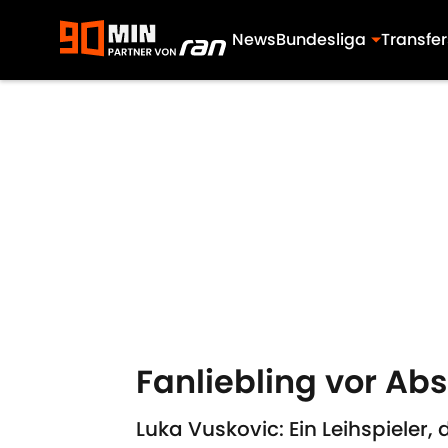
News
Bundesliga
Transfer
Skip to main content
Fanliebling vor Ab
Luka Vuskovic: Ein Leihspieler,