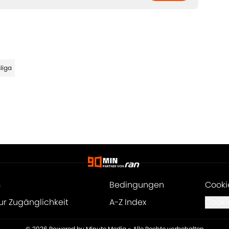
liga
m
Bedingungen
Cooki
ur Zugänglichkeit
A-Z Index
Cooki
© 2026
Powered by Minute Media
-
Alle Rechte vorbehalten