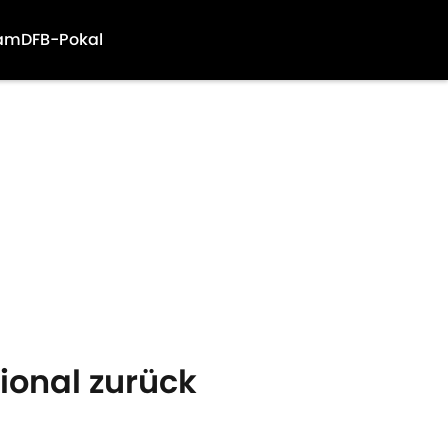
am
DFB-Pokal
ional zurück