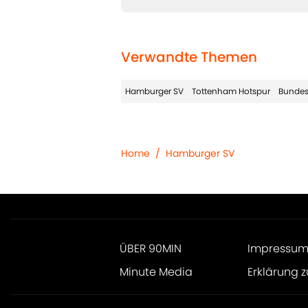
Verwandte Themen
Hamburger SV
Tottenham Hotspur
Bundes
Home
/
Hamburger SV
ÜBER 90MIN
Impressu
Minute Media
Erklärung z