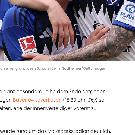
ch einer grandiosen Saison | Selim Sudheimer/GettyImages
ne ganz besondere Leihe dem Ende entgegen.
gegen
Bayer 04 Leverkusen
(15:30 Uhr,
Sky
) sein
reiten, ehe der Innenverteidiger vorerst zu
wurde rund um das Volksparkstadion deutlich,