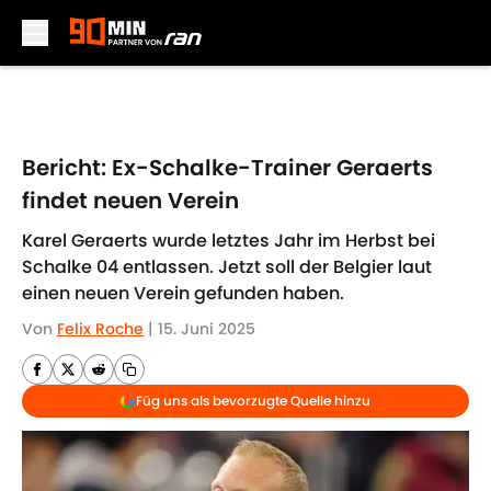
Skip to main content
Bericht: Ex-Schalke-Trainer Geraerts
findet neuen Verein
Karel Geraerts wurde letztes Jahr im Herbst bei
Schalke 04 entlassen. Jetzt soll der Belgier laut
einen neuen Verein gefunden haben.
Von
Felix Roche
|
15. Juni 2025
Füg uns als bevorzugte Quelle hinzu