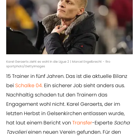
Karel Geraerts zieht es wohl in die Ligue 2 | Marcel Engelbrecht - firo
sportphoto/GettyImages
15 Trainer in fünf Jahren. Das ist die aktuelle Bilanz
bei
Schalke 04.
Ein sicherer Job sieht anders aus.
Nachhaltig schaden tut den Trainern das
Engagement wohl nicht. Karel Geraerts, der im
letzten Herbst in Gelsenkirchen entlassen wurde,
hat laut einem Bericht von
Transfer
-Experte
Sacha
Tavolieri
einen neuen Verein gefunden. Für den