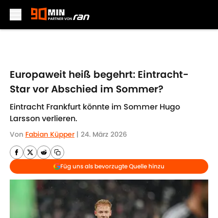
Skip to main content
Europaweit heiß begehrt: Eintracht-
Star vor Abschied im Sommer?
Eintracht Frankfurt könnte im Sommer Hugo
Larsson verlieren.
Von
Fabian Küpper
|
24. März 2026
Füg uns als bevorzugte Quelle hinzu