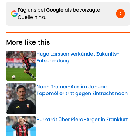
Füg uns bei
Google
als bevorzugte
Quelle hinzu
More like this
Hugo Larsson verkündet Zukunfts-
Entscheidung
Published by on Invalid Date
Nach Trainer-Aus im Januar:
Toppmöller tritt gegen Eintracht nach
Published by on Invalid Date
Burkardt über Riera-Ärger in Frankfurt
Published by on Invalid Date