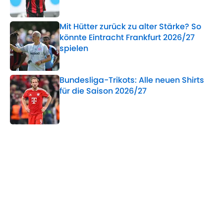
Mit Hütter zurück zu alter Stärke? So
könnte Eintracht Frankfurt 2026/27
spielen
Published by on Invalid Date
Bundesliga-Trikots: Alle neuen Shirts
für die Saison 2026/27
Published by on Invalid Date
5 related articles loaded
Verwandte Themen
Eintracht Frankfurt
La Liga
Premier League
Bundesliga
Transfer
WM