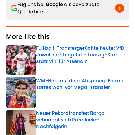
Füg uns bei
Google
als bevorzugte
Quelle hinzu
More like this
Fußball-Transfergerüchte heute: VfB-
Juwel heiß begehrt – Leipzig-Star
statt Vini für Arsenal?
Published by on Invalid Date
WM-Held auf dem Absprung: Ferran
Torres wohl vor Mega-Transfer
Published by on Invalid Date
Neuer Rekordtransfer: Barça
schnappt sich Paralluelo-
Nachfolgerin
Published by on Invalid Date