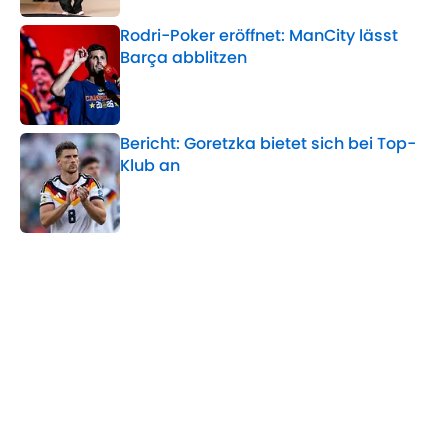
Rodri-Poker eröffnet: ManCity lässt
Barça abblitzen
Published by on Invalid Date
Bericht: Goretzka bietet sich bei Top-
Klub an
Published by on Invalid Date
5 related articles loaded
Verwandte Themen
Premier League
Bundesliga
Serie A
La Liga
Ligue 1
VfL Wolfsburg
Spanien
Champions League
Inter Mailand
Italien