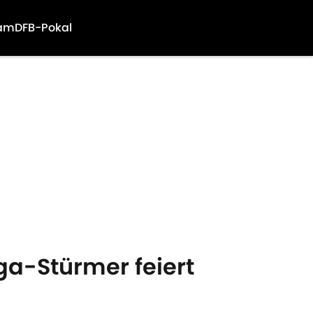
am
DFB-Pokal
ga-Stürmer feiert