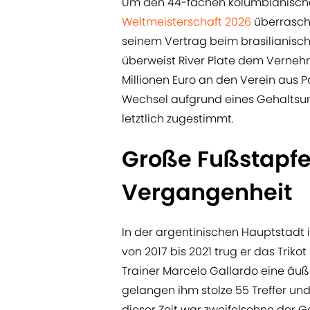
Um den 44-fachen kolumbianischen 
Weltmeisterschaft 2026
überrasche
seinem Vertrag beim brasilianisch
überweist River Plate dem Verne
Millionen Euro an den Verein aus P
Wechsel aufgrund eines Gehalts
letztlich zugestimmt.
Große Fußstapfe
Vergangenheit
In der argentinischen Hauptstadt i
von 2017 bis 2021 trug er das Trik
Trainer Marcelo Gallardo eine äußer
gelangen ihm stolze 55 Treffer u
dieser Zeit war zweifelsohne der 