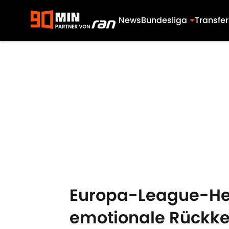
News
Bundesliga
Transfer
Skip to main content
Europa-League-Held
emotionale Rückke