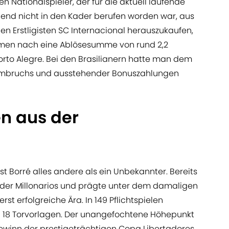
Nationalspieler, der für die aktuell laufende
nd nicht in den Kader berufen worden war, aus
en Erstligisten SC Internacional herauszukaufen,
hmen nach eine Ablösesumme von rund 2,2
orto Alegre. Bei den Brasilianern hatte man dem
umbruchs und ausstehender Bonuszahlungen
n aus der
st Borré alles andere als ein Unbekannter. Bereits
ot der Millonarios und prägte unter dem damaligen
st erfolgreiche Ära. In 149 Pflichtspielen
nd 18 Torvorlagen. Der unangefochtene Höhepunkt
Gewinn der prestigeträchtigen Copa Libertadores