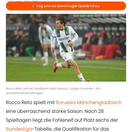
Füg uns als bevorzugte Quelle hinzu
Rocco Reitz will mit Gladbach hoch hinaus | Jürgen Fromme - firo
sportphoto/GettyImages
Rocco Reitz spielt mit
Borussia Mönchengladbach
eine überraschend starke Saison. Nach 28
Spieltagen liegt die Fohlenelf auf Platz sechs der
Bundesliga
-Tabelle, die Qualifikation für das