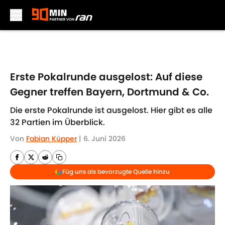
Skip to main content
Erste Pokalrunde ausgelost: Auf diese
Gegner treffen Bayern, Dortmund & Co.
Die erste Pokalrunde ist ausgelost. Hier gibt es alle
32 Partien im Überblick.
Von
Fabian Küpper
|
6. Juni 2026
Füg uns als bevorzugte Quelle hinzu